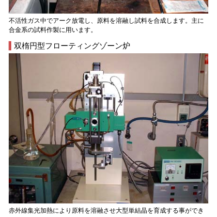
不活性ガス中でアーク放電し、原料を溶融し試料を合成します。主に
合金系の試料作製に用います。
双楕円型フローティングゾーン炉
赤外線集光加熱により原料を溶融させ大型単結晶を育成する事ができ