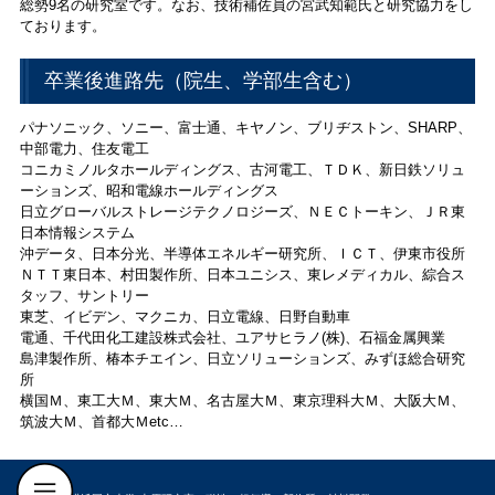
総勢9名の研究室です。なお、技術補佐員の宮武知範氏と研究協力をし
ております。
卒業後進路先（院生、学部生含む）
パナソニック、ソニー、富士通、キヤノン、ブリヂストン、SHARP、
中部電力、住友電工
コニカミノルタホールディングス、古河電工、ＴＤＫ、新日鉄ソリュ
ーションズ、昭和電線ホールディングス
日立グローバルストレージテクノロジーズ、ＮＥＣトーキン、ＪＲ東
日本情報システム
沖データ、日本分光、半導体エネルギー研究所、ＩＣＴ、伊東市役所
ＮＴＴ東日本、村田製作所、日本ユニシス、東レメディカル、綜合ス
タッフ、サントリー
東芝、イビデン、マクニカ、日立電線、日野自動車
電通、千代田化工建設株式会社、ユアサヒラノ(株)、石福金属興業
島津製作所、椿本チエイン、日立ソリューションズ、みずほ総合研究
所
横国Ｍ、東工大Ｍ、東大Ｍ、名古屋大Ｍ、東京理科大Ｍ、大阪大Ｍ、
筑波大Ｍ、首都大Ｍetc…