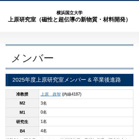
横浜国立大学
上原研究室（磁性と超伝導の新物質・材料開発）
メンバー
2025年度上原研究室メンバー & 卒業後進路
准教授
上原 政智
(内線4187)
M2
3名
0名
M1
1名
研究生
4名
B4